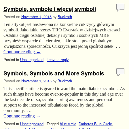
Symbole, symbole i więcej symboli
Posted on
November 1, 2015
by
Buckroth
Ten artykuł jest nastawiona na konkretne cukrzycy głównym
symboli. Jako takie rzeczy TRO Ever-tak w dzisiejszych czasach
Ostatnia ciągu ostatniej dekady i symboli osobistych MRE
przynieść wsparcie dla cierpień, jakie stoją przed globalnym
Zwiększona społeczności. Cukrzyca jest jedną spośród setek. …
Continue reading
→
Posted in
Uncategorized
|
Leave a reply
Symbols, Symbols and More Symbols
Posted on
November 1, 2015
by
Buckroth
This specific article is geared toward the main diabetes symbol. As
such things have become ever-so-popular in this day and age over
the last decade or so, symbols bring awareness and personal
support to the increased tribulations faced by the global
community. …
Continue reading
→
Posted in
Uncategorized
|
Tagged
blue circle
,
Diabetes Blue Circle
,